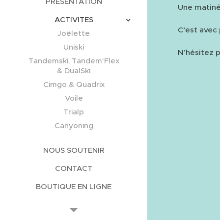
PRESENTATION
Une matiné
ACTIVITES
C’est avec 
Joëlette
Uniski
N’hésitez p
Tandemski, Tandem'Flex
& DualSki
Cimgo & Quadrix
Voile
Trialp
Canyoning
NOUS SOUTENIR
CONTACT
BOUTIQUE EN LIGNE
COMMUNICATION