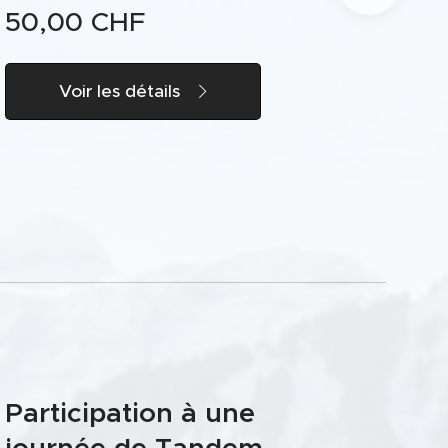
dans des paysages inoubliables. De la part de
50,00
CHF
Go Tandem, avec gratitude et respect, un
grand MERCI. Texte devant la photo : « Le
bonheur le plus doux est celui que l'on
Voir les détails
partage »
Participation à une
journée de Tandem