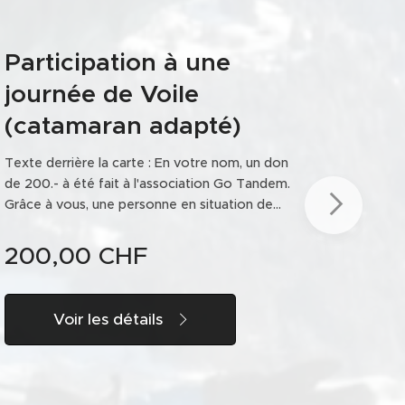
Participation à une
journée de Voile
(catamaran adapté)
Texte derrière la carte : En votre nom, un don
de 200.- à été fait à l'association Go Tandem.
Grâce à vous, une personne en situation de
handicap pourra profiter d'activités sportives
dans des paysages inoubliables. De la part de
200,00
CHF
Go Tandem, avec gratitude et respect, un
grand MERCI. Texte devant la photo : « Le
bonheur le plus doux est celui que l'on
Voir les détails
partage »