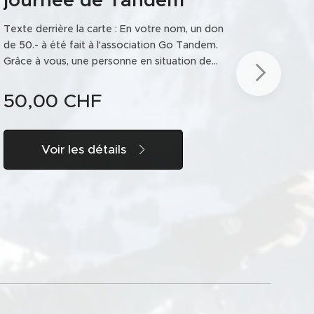
Texte derrière la carte : En votre nom, un don
de 50.- à été fait à l'association Go Tandem.
Grâce à vous, une personne en situation de
handicap pourra profiter d'activités sportives
dans des paysages inoubliables. De la part de
50,00
CHF
Go Tandem, avec gratitude et respect, un
grand MERCI. Texte devant la photo : « Le
bonheur le plus doux est celui que l'on
Voir les détails
partage »