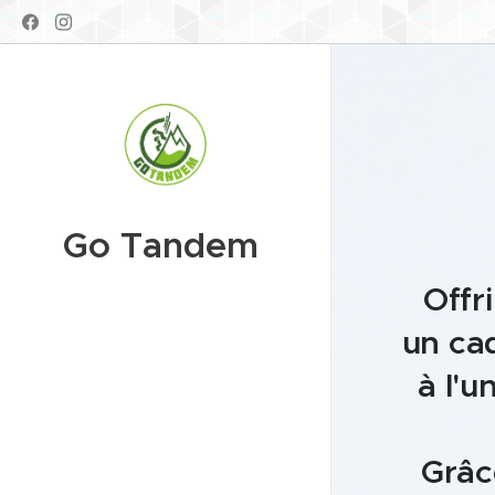
Go Tandem
Offr
un cad
à l'
Grâc