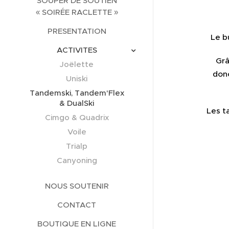
SOUPER DE SOUTIEN
« SOIRÉE RACLETTE »
PRESENTATION
Le b
ACTIVITES
Grâ
Joëlette
donc
Uniski
Tandemski, Tandem'Flex
& DualSki
Les t
Cimgo & Quadrix
Voile
Trialp
Canyoning
NOUS SOUTENIR
CONTACT
BOUTIQUE EN LIGNE